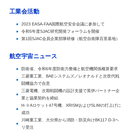
工業会活動
2023 EASA-FAA国際航空安全会議に参加して
令和5年度SJAC研究開発フォーラムを開催
第1回SJAC会員企業部隊研修（航空自衛隊百里基地）
航空宇宙ニュース
防衛省、令和6年度防衛力整備と航空機関係概算要求
三菱重工業、BAEシステムズ／レオナルドと次世代戦
闘機協力で合意
三菱電機、次期戦闘機の設計支援で英伊パートナー企
業と協業契約を締結
H-ⅡAロケット47号機、XRISMおよびSLIMの打上げに
成功
川崎重工業、大分県から消防・防災向けBK117 D-3ヘ
リ受注