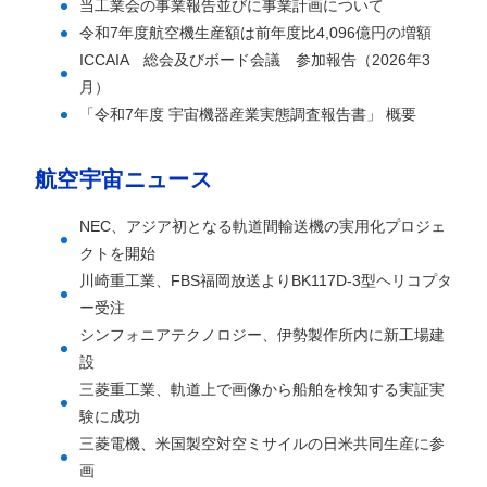
当工業会の事業報告並びに事業計画について
令和7年度航空機生産額は前年度比4,096億円の増額
ICCAIA 総会及びボード会議 参加報告（2026年3
月）
「令和7年度 宇宙機器産業実態調査報告書」 概要
航空宇宙ニュース
NEC、アジア初となる軌道間輸送機の実用化プロジェ
クトを開始
川崎重工業、FBS福岡放送よりBK117D-3型ヘリコプタ
ー受注
シンフォニアテクノロジー、伊勢製作所内に新工場建
設
三菱重工業、軌道上で画像から船舶を検知する実証実
験に成功
三菱電機、米国製空対空ミサイルの日米共同生産に参
画