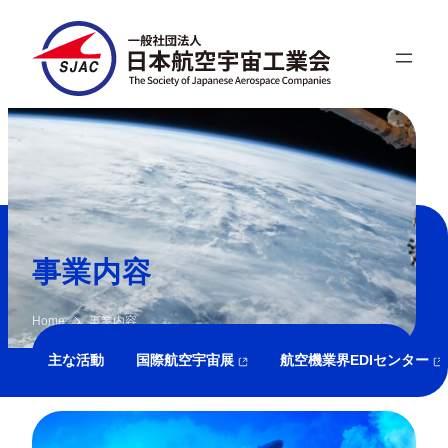
内
容
を
ス
キ
ッ
プ
事業内容
Home
事業内容
主な活動
国際航空宇宙展
航空機業界EDIセンター