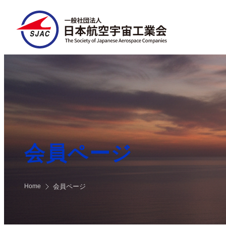
内
容
を
ス
キ
ッ
プ
会員ページ
Home
会員ページ