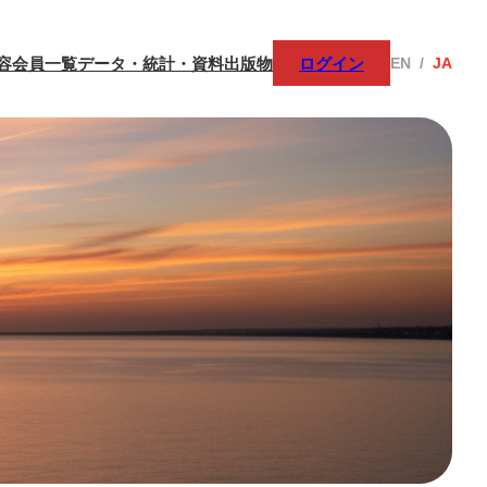
容
会員一覧
データ・統計・資料
出版物
ログイン
EN
/
JA