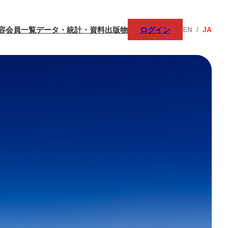
容
会員一覧
データ・統計・資料
出版物
ログイン
EN
/
JA