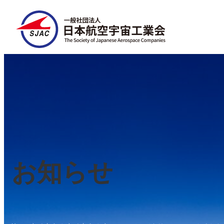
内
容
を
ス
キ
ッ
プ
お知らせ