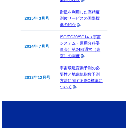
衛星を利用した高精度
2015年 3月号
測位サービスの国際標
準の紹介
ISO/TC20/SC14（宇宙
システム・運用分科委
2014年 7月号
員会）第24回通常（東
京）の開催
宇宙環境変動予測の必
要性と地磁気指数予測
2013年12月号
方法に関するISO標準に
ついて