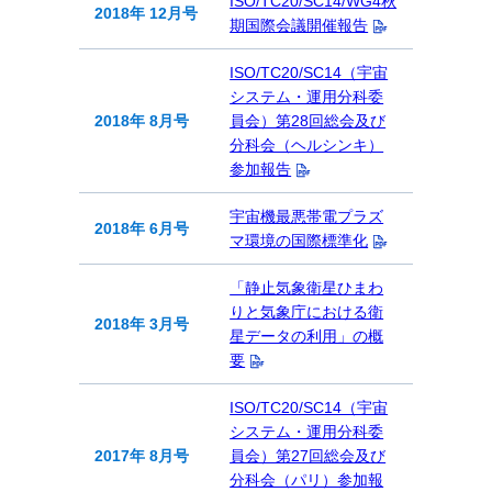
ISO/TC20/SC14/WG4秋
2018年 12月号
期国際会議開催報告
ISO/TC20/SC14（宇宙
システム・運用分科委
2018年 8月号
員会）第28回総会及び
分科会（ヘルシンキ）
参加報告
宇宙機最悪帯電プラズ
2018年 6月号
マ環境の国際標準化
「静止気象衛星ひまわ
りと気象庁における衛
2018年 3月号
星データの利用」の概
要
ISO/TC20/SC14（宇宙
システム・運用分科委
2017年 8月号
員会）第27回総会及び
分科会（パリ）参加報