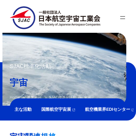
内
容
を
ス
キ
ッ
プ
SJAC標準化活動
宇宙
Home
事業内容
SJAC標準化活動
宇宙
主な活動
国際航空宇宙展
航空機業界EDIセンター