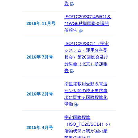
告
ISO/TC20/SC14/WG1及
2016年 11月号
びWG6秋期国際会議開
催報告
ISO/TC20/SC14（宇宙
システム・運用分科委
2016年 7月号
員会）第26回総会及び
分科会（北京）参加報
告
衛星搭載用受動系電波
センサ間の校正要求事
2016年 2月号
項に関する国際標準化
活動
宇宙国際標準
（ISO_TC20/SC14）の
2015年 4月号
活動状況と我が国の産
業界の現状